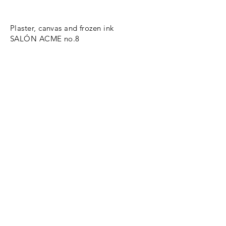
Plaster, canvas and frozen ink
SALÓN ACME no.8
-
"Esta pieza presentada en salón acme no.
8 es parte de la instalación “Las Muertas”
(NY, 2017) Aunque lúdica y hasta
caricaturesca en ella se retratan los
conceptos de pérdida, espiritualidad, dolor,
misterio y género. Con esta dualidad, busca
alcanzar emociones que conecten la
materialidad con las ideas de una
experiencia humana universal.
Una estructura metálica fue recubierta con
tela de manta para sostener un
pequeñísimo pie de yeso en