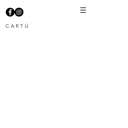
C A R T Ú